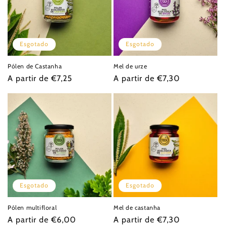
Esgotado
Esgotado
Pólen de Castanha
Mel de urze
Preço
A partir de €7,25
Preço
A partir de €7,30
normal
normal
Esgotado
Esgotado
Pólen multifloral
Mel de castanha
Preço
A partir de €6,00
Preço
A partir de €7,30