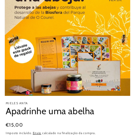
Abrir
conteúdo
MIELES ANTA
multimédia
Apadrinhe uma abelha
1
em
modal
Preço
€15,00
normal
Imposto incluído.
Envio
calculado na finalização da compra.