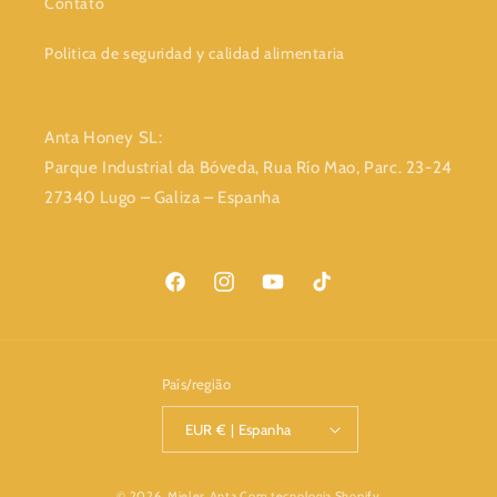
Contato
Politica de seguridad y calidad alimentaria
Anta Honey SL:
Parque Industrial da Bóveda, Rua Río Mao, Parc. 23-24
27340 Lugo – Galiza – Espanha
Facebook
Instagram
YouTube
TikTok
País/região
EUR € | Espanha
Métodos
© 2026,
Mieles Anta
Com tecnologia Shopify