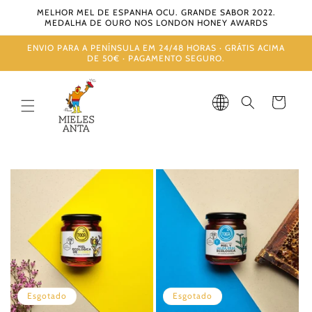
Saltar
MELHOR MEL DE ESPANHA OCU. GRANDE SABOR 2022.
para o
MEDALHA DE OURO NOS LONDON HONEY AWARDS
conteúdo
ENVIO PARA A PENÍNSULA EM 24/48 HORAS · GRÁTIS ACIMA
DE 50€ · PAGAMENTO SEGURO.
Carrinho
Esgotado
Esgotado