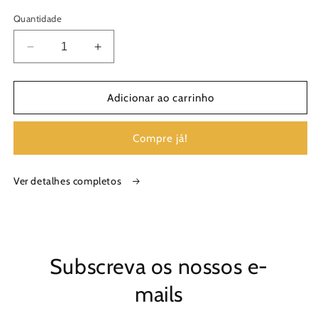
Quantidade
Diminuir
Aumentar
a
a
quantidade
quantidade
de
de
Adicionar ao carrinho
Apadrinhe
Apadrinhe
uma
uma
Compre já!
abelha
abelha
Ver detalhes completos
Subscreva os nossos e-
mails