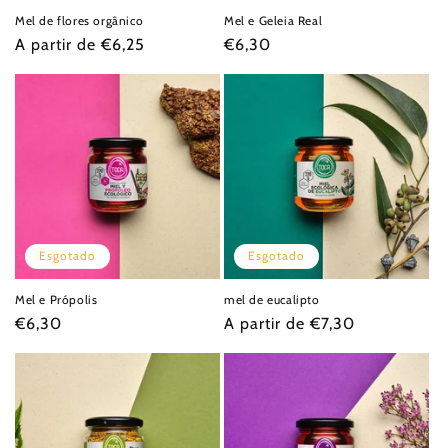
Mel de flores orgânico
Mel e Geleia Real
Preço
A partir de €6,25
Preço
€6,30
normal
normal
Esgotado
Esgotado
Mel e Própolis
mel de eucalipto
Preço
€6,30
Preço
A partir de €7,30
normal
normal