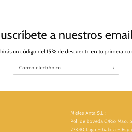
uscríbete a nuestros emai
ibirás un código del 15% de descuento en tu primera c
Correo electrónico
Mieles Anta S.L.:
Pol. de Bóveda C/Río Mao, p
27340 Lugo – Galicia – Esp