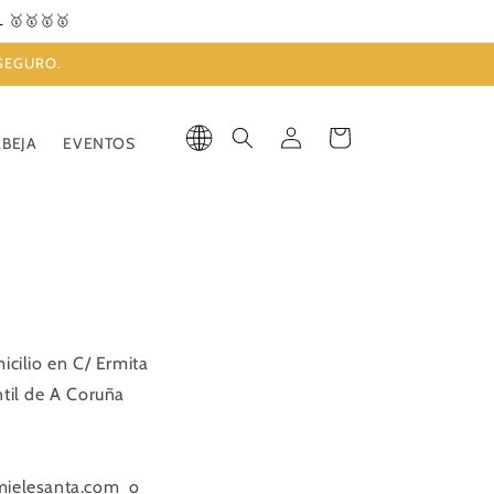
🥇🥇🥇🥇
 SEGURO.
Iniciar
Carrito
ABEJA
EVENTOS
sesión
cilio en C/ Ermita
ntil de A Coruña
@mielesanta.com o